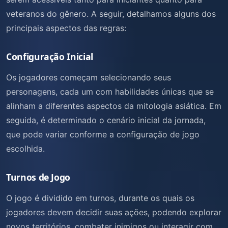
veteranos do gênero. A seguir, detalhamos alguns dos
principais aspectos das regras:
Configuração Inicial
Os jogadores começam selecionando seus
personagens, cada um com habilidades únicas que se
alinham a diferentes aspectos da mitologia asiática. Em
seguida, é determinado o cenário inicial da jornada,
que pode variar conforme a configuração de jogo
escolhida.
Turnos de Jogo
O jogo é dividido em turnos, durante os quais os
jogadores devem decidir suas ações, podendo explorar
novos territórios, combater inimigos ou interagir com