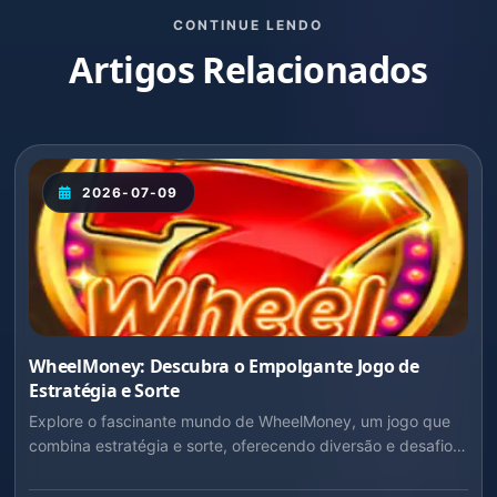
CONTINUE LENDO
Artigos Relacionados
2026-07-09
WheelMoney: Descubra o Empolgante Jogo de
Estratégia e Sorte
Explore o fascinante mundo de WheelMoney, um jogo que
combina estratégia e sorte, oferecendo diversão e desafios
para todos os jogadores que procuram uma experiência
dinâmica.