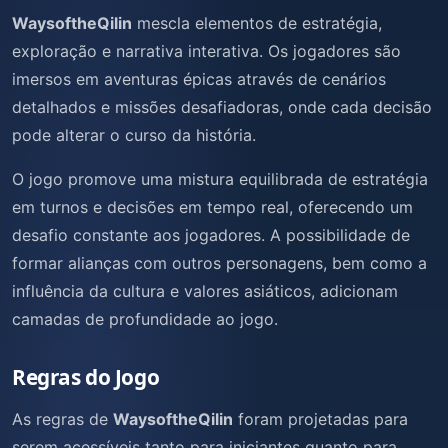
WaysoftheQilin
mescla elementos de estratégia,
exploração e narrativa interativa. Os jogadores são
imersos em aventuras épicas através de cenários
detalhados e missões desafiadoras, onde cada decisão
pode alterar o curso da história.
O jogo promove uma mistura equilibrada de estratégia
em turnos e decisões em tempo real, oferecendo um
desafio constante aos jogadores. A possibilidade de
formar alianças com outros personagens, bem como a
influência da cultura e valores asiáticos, adicionam
camadas de profundidade ao jogo.
Regras do Jogo
As regras de
WaysoftheQilin
foram projetadas para
serem acessíveis tanto para iniciantes quanto para