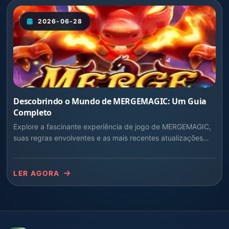
2026-06-28
Descobrindo o Mundo de MERGEMAGIC: Um Guia
Completo
Explore a fascinante experiência de jogo de MERGEMAGIC,
suas regras envolventes e as mais recentes atualizações
para os jogadores.
LER AGORA