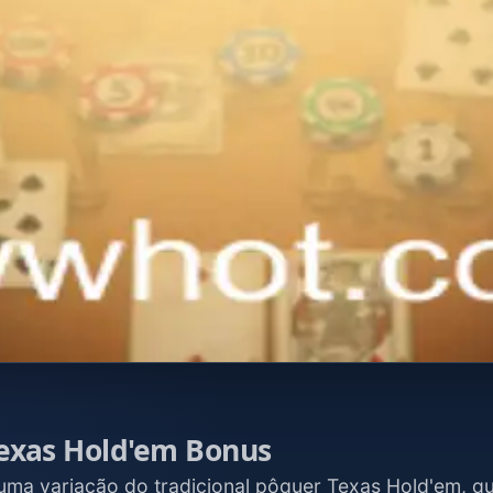
Texas Hold'em Bonus
uma variação do tradicional pôquer Texas Hold'em, q