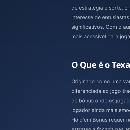
de estratégia e sorte, 
interesse de entusiasta
significativos. Com o a
mais acessível para jog
O Que é o Tex
Originado como uma var
diferenciada ao jogo tra
de bônus onde os jogad
jogador ainda mais emoc
Hold'em Bonus requer 
estratégia focada nas a