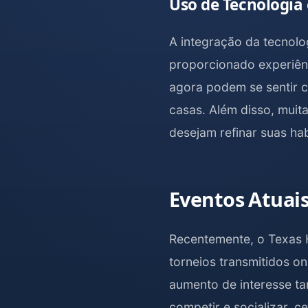
Uso de Tecnologia 
A integração da tecnolo
proporcionado experiênc
agora podem se sentir c
casas. Além disso, muit
desejam refinar suas hab
Eventos Atuais
Recentemente, o Texas 
torneios transmitidos o
aumento de interesse ta
competir e socializar, c