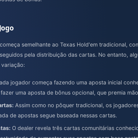
Jogo
começa semelhante ao Texas Hold'em tradicional, co
seguidos pela distribuição das cartas. No entanto, al
 variação:
da jogador começa fazendo uma aposta inicial conhe
fazer uma aposta de bônus opcional, que premia mãos
artas:
Assim como no pôquer tradicional, os jogadore
ada de apostas segue baseada nessas cartas.
tas:
O dealer revela três cartas comunitárias conheci