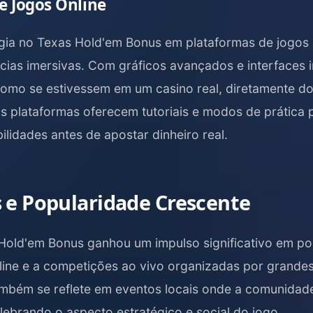
e Jogos Online
gia no Texas Hold'em Bonus em plataformas de jogos 
ias imersivas. Com gráficos avançados e interfaces i
omo se estivessem em um casino real, diretamente do
as plataformas oferecem tutoriais e modos de prática 
ilidades antes de apostar dinheiro real.
 e Popularidade Crescente
Hold'em Bonus ganhou um impulso significativo em po
nline e a competições ao vivo organizadas por grandes
mbém se reflete em eventos locais onde a comunidade
elebrando o aspecto estratégico e social do jogo.