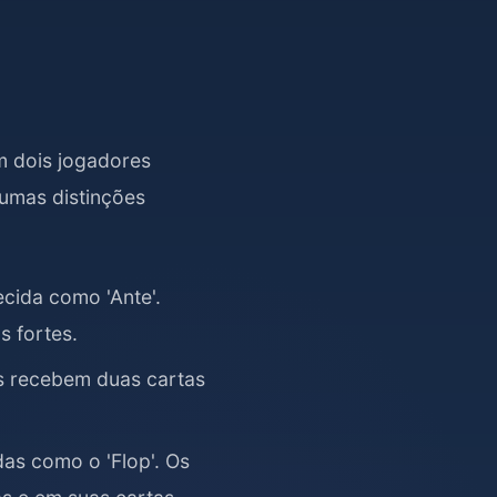
m dois jogadores
gumas distinções
cida como 'Ante'.
 fortes.
s recebem duas cartas
das como o 'Flop'. Os