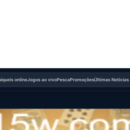
 Regras e Estr
do Jogo
2026-05-12
3 min de leitura
ARTIGO PREMIUM