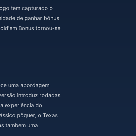
 jogo tem capturado o
unidade de ganhar bônus
Hold'em Bonus tornou-se
rece uma abordagem
 versão introduz rodadas
a experiência do
ássico pôquer, o Texas
mas também uma